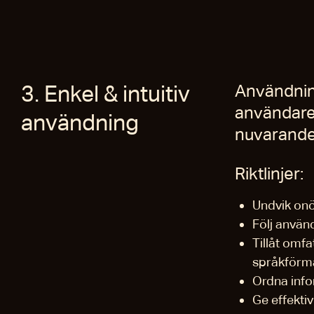
3. Enkel & intuitiv
Användning
användare
användning
nuvarande
Riktlinjer:
Undvik onö
Följ använ
Tillåt omfa
språkförm
Ordna infor
Ge effekti