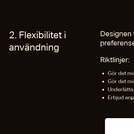
2. Flexibilitet i
Designen t
preferens
användning
Riktlinjer:
Gör det mö
Gör det mö
Underlätta
Erbjud anp