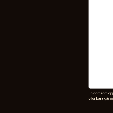
En dörr som öpp
eller bara går i