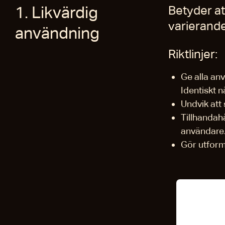
1. Likvärdig
Betyder a
varierand
användning
Riktlinjer:
Ge alla an
Identiskt n
Undvik att
Tillhandahå
användare
Gör utformn