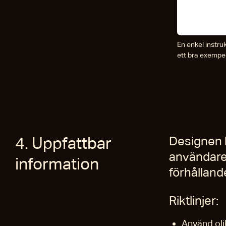
En enkel instruk
ett bra exempel
4. Uppfattbar
Designen 
användaren
information
förhålland
Riktlinjer:
Använd olik