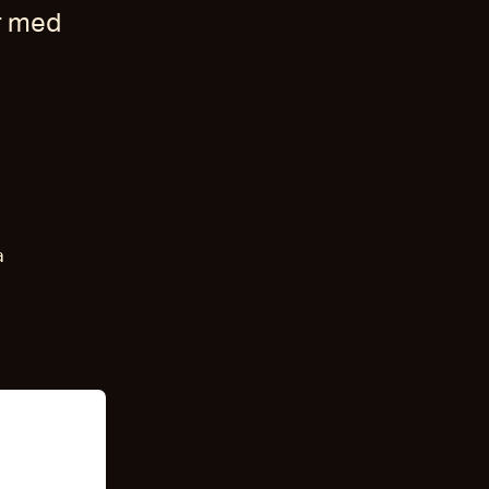
r med
a