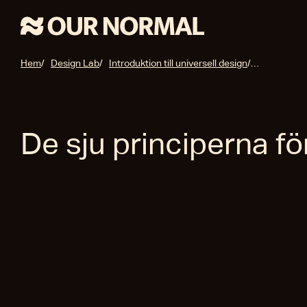
Hem
Design Lab
Introduktion till universell design
De sju princ
De sju principerna fö