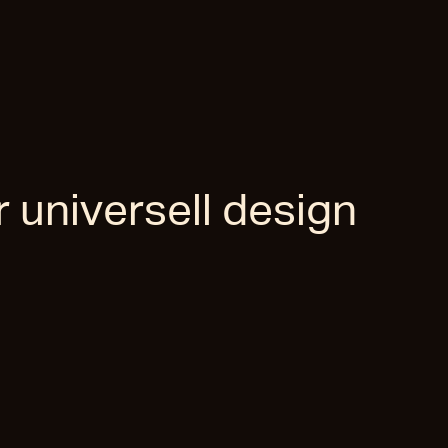
iperna för universell design
r universell design